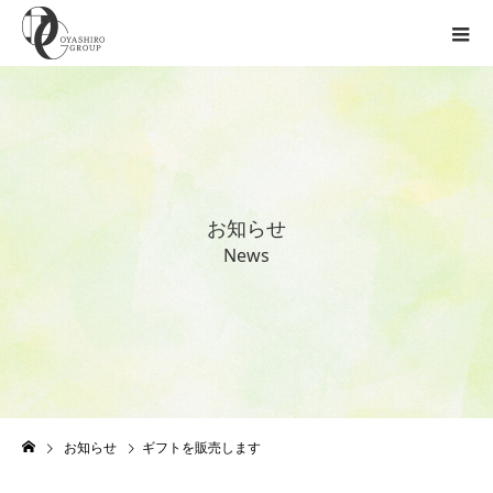
お
知
ら
せ
N
e
w
s
お知らせ
ギフトを販売します