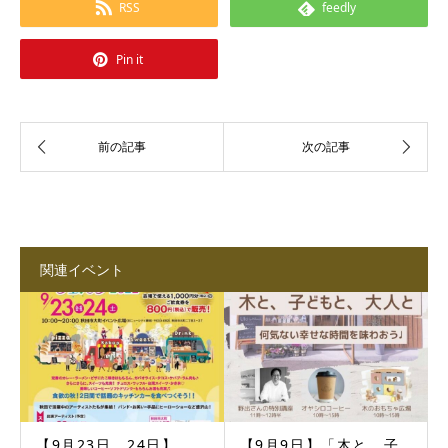
RSS
feedly
Pin it
関連イベント
【9月23日、24日】
【9月9日】「木と、子