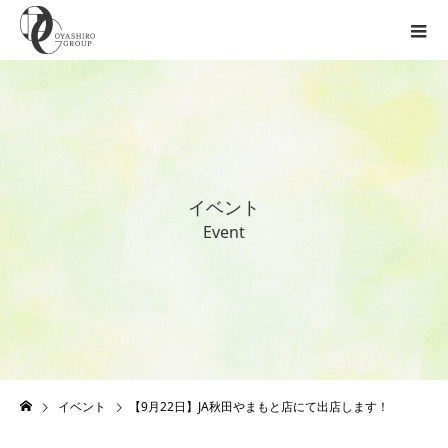
イ
ベ
ン
ト
E
v
e
n
t
イベント
【9月22日】JA秋田やまもと店にて出店します！