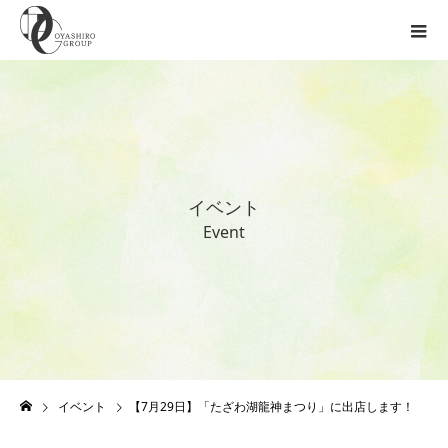
イ
ベ
ン
ト
E
v
e
n
t
イベント
【7月29日】「たざわ湖龍神まつり」に出店します！