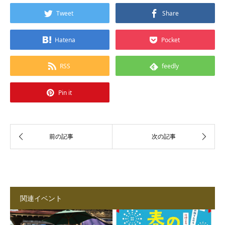
Tweet
Share
Hatena
Pocket
RSS
feedly
Pin it
関連イベント