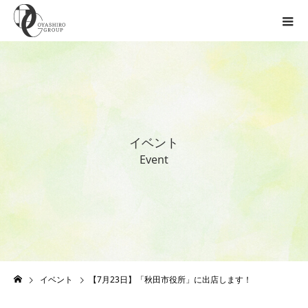
イ
ベ
ン
ト
E
v
e
n
t
イベント
【7月23日】「秋田市役所」に出店します！