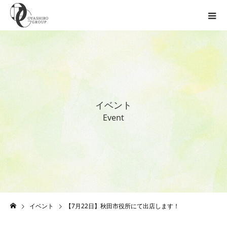
イ
ベ
ン
ト
E
v
e
n
t
イベント
【7月22日】秋田市役所にて出店します！