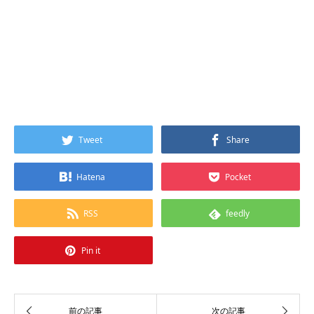
Tweet
Share
Hatena
Pocket
RSS
feedly
Pin it