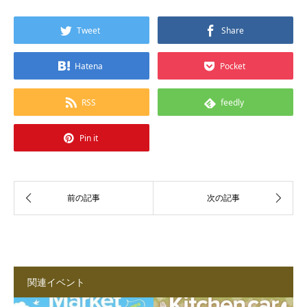
Tweet
Share
Hatena
Pocket
RSS
feedly
Pin it
関連イベント