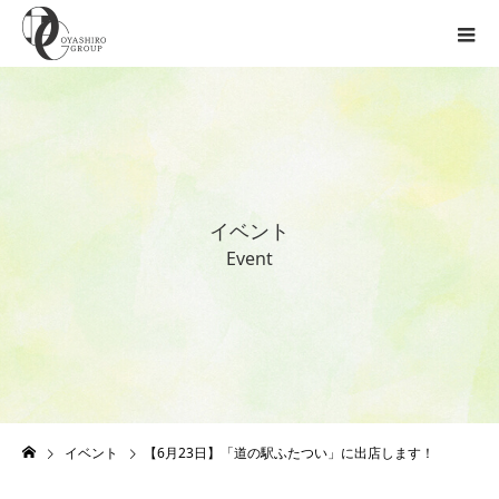
イ
ベ
ン
ト
E
v
e
n
t
イベント
【6月23日】「道の駅ふたつい」に出店します！