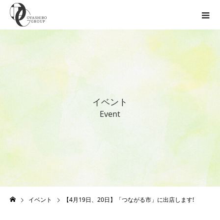
イ
ベ
ン
ト
E
v
e
n
t
イベント
【4月19日、20日】「つながる市」に出店します!