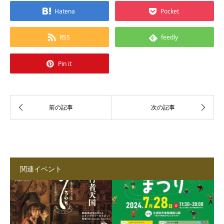
Hatena
Pocket
RSS
feedly
Pin it
関連イベント