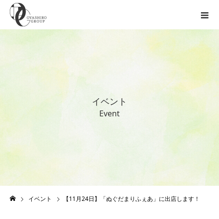
イ
ベ
ン
ト
E
v
e
n
t
イベント
【11月24日】「ぬぐだまりふぇあ」に出店します！