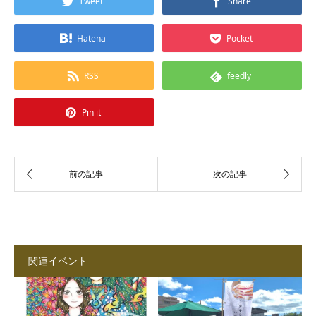
Tweet
Share
Hatena
Pocket
RSS
feedly
Pin it
関連イベント