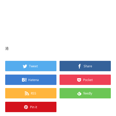
港
Tweet
Share
Hatena
Pocket
RSS
feedly
Pin it