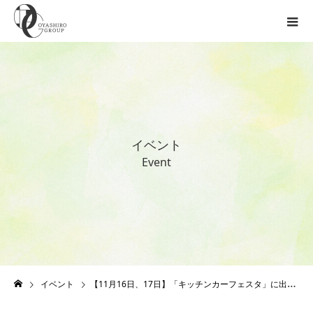
イ
ベ
ン
ト
E
v
e
n
t
イベント
【11月16日、17日】「キッチンカーフェスタ」に出店します！