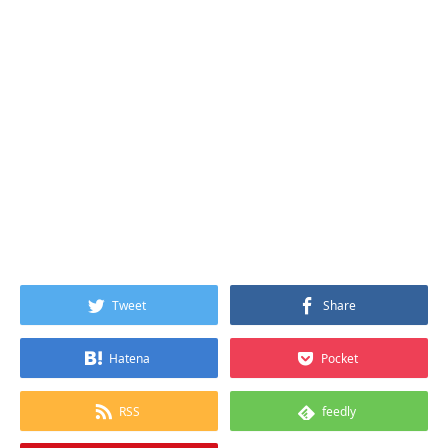
Tweet
Share
Hatena
Pocket
RSS
feedly