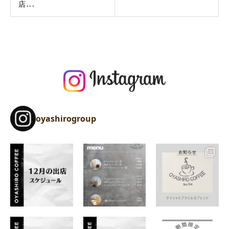
店...
oyashirogroup