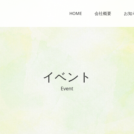
HOME
会社概要
お知
イ
ベ
ン
ト
E
v
e
n
t