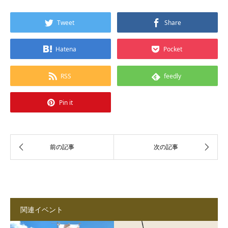
Tweet
Share
Hatena
Pocket
RSS
feedly
Pin it
関連イベント