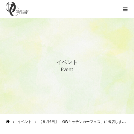
イ
ベ
ン
ト
E
v
e
n
t
イベント
【５月6日】「GWキッチンカーフェス」に出店します！